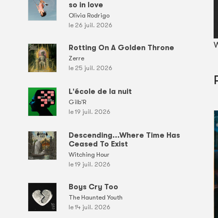
so in love
Olivia Rodrigo
le 26 juil. 2026
W
Rotting On A Golden Throne
Zerre
le 25 juil. 2026
L'école de la nuit
Gilb'R
le 19 juil. 2026
Descending...Where Time Has
Ceased To Exist
Witching Hour
le 19 juil. 2026
Boys Cry Too
The Haunted Youth
le 14 juil. 2026