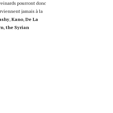
 veinards pourront donc
rviennent jamais à la
ashy
,
Kano
,
De La
wn
,
the Syrian