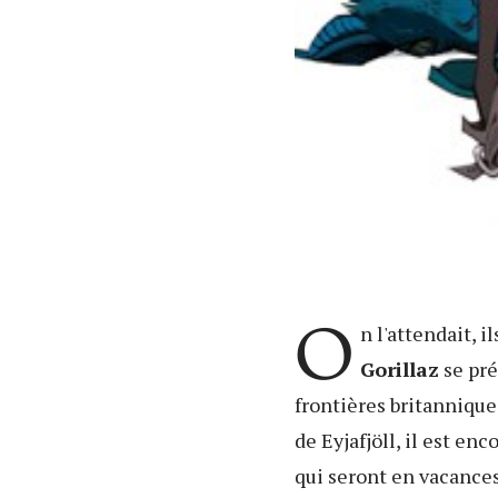
O
n l'attendait, i
Gorillaz
se pré
frontières britanniques
de Eyjafjöll, il est en
qui seront en vacances