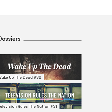
Dossiers
Wake Up The Dead #32
elevision Rules The Nation #31