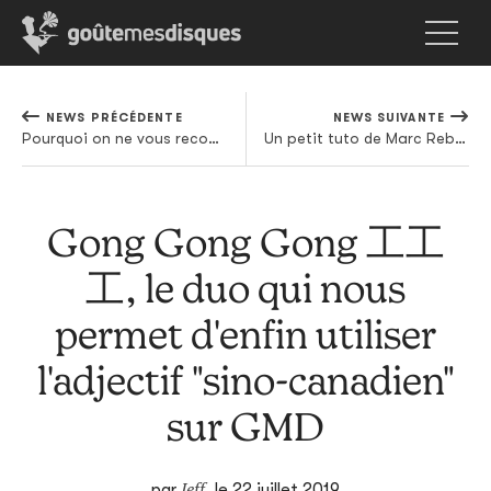
NEWS PRÉCÉDENTE
NEWS SUIVANTE
Pourquoi on ne vous recommande rien dans la programmation du (très) étonnant Festival Château Perché
Un petit tuto de Marc Rebillet pour faire la nique à la sinistrose de certains dancefloors
Gong Gong Gong 工工
工, le duo qui nous
permet d'enfin utiliser
l'adjectif "sino-canadien"
sur GMD
Jeff
par
,
le 22 juillet 2019