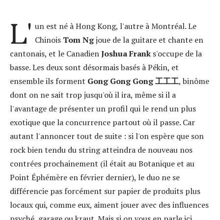
L'
un est né à Hong Kong, l'autre à Montréal. Le
Chinois
Tom Ng
joue de la guitare et chante en
cantonais, et
le Canadien
Joshua Frank
s'occupe de la
basse. Les deux sont désormais basés à Pékin, et
ensemble ils forment
Gong Gong Gong 工工工
, binôme
dont on ne sait trop jusqu'où il ira, même si il a
l'avantage de présenter un profil qui le rend un plus
exotique que la concurrence partout où il passe. Car
autant l'annoncer tout de suite : si l'on espère que son
rock bien tendu du string atteindra de nouveau nos
contrées prochainement (il était au Botanique et au
Point Éphémère en février dernier), le duo ne se
différencie pas forcément sur papier de produits plus
locaux qui, comme eux, aiment jouer avec des influences
psyché, garage ou kraut. Mais si on vous en parle ici,