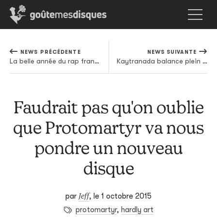
NEWS PRÉCÉDENTE
NEWS SUIVANTE
La belle année du rap français se poursuit: Espiiem de retour en novembre
Kaytranada balance plein d'inédits sur Soundcloud
Faudrait pas qu'on oublie
que Protomartyr va nous
pondre un nouveau
disque
Jeff
par
,
le 1 octobre 2015
protomartyr
,
hardly art