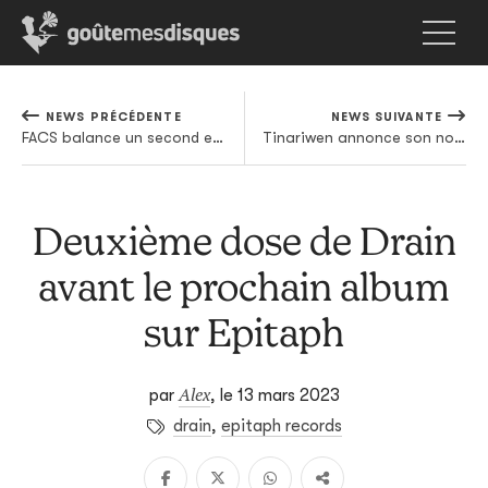
NEWS PRÉCÉDENTE
NEWS SUIVANTE
FACS balance un second extrait de Still Life In Decay
Tinariwen annonce son nouvel album pour le mois de mai
Deuxième dose de Drain
avant le prochain album
sur Epitaph
Alex
par
,
le 13 mars 2023
drain
,
epitaph records