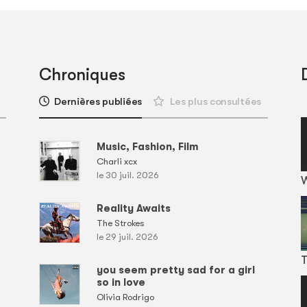
Chroniques
Dernières publiées
Les plus consultées
Music, Fashion, Film
Charli xcx
le 30 juil. 2026
Reality Awaits
The Strokes
le 29 juil. 2026
T
you seem pretty sad for a girl
so in love
Olivia Rodrigo