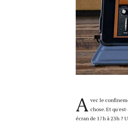
A
vec le confinemen
chose. Et qu'es
écran de 17h à 23h ? U