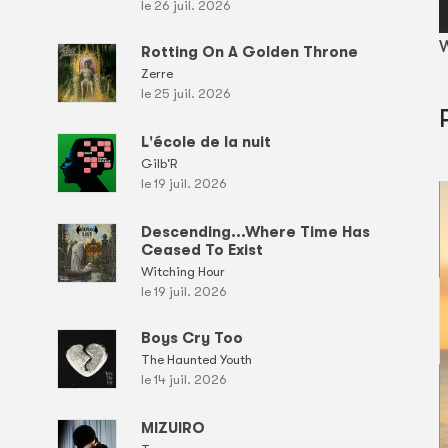
le 26 juil. 2026
W
Rotting On A Golden Throne
Zerre
le 25 juil. 2026
L'école de la nuit
Gilb'R
le 19 juil. 2026
Descending...Where Time Has
Ceased To Exist
Witching Hour
le 19 juil. 2026
Boys Cry Too
The Haunted Youth
le 14 juil. 2026
MIZUIRO