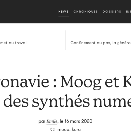
NEWS
CHRONIQUES
DOSSIERS
IN
met au travail
onavie : Moog et 
t des synthés num
Émile
par
,
le 16 mars 2020
moog
,
korg