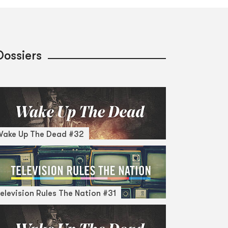
Dossiers
Wake Up The Dead #32
elevision Rules The Nation #31