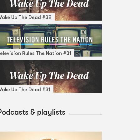
Wake Up The Dead #32
elevision Rules The Nation #31
ake Up The Dead #31
Podcasts & playlists