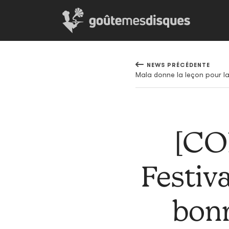
NEWS PRÉCÉDENTE
Mala donne la leçon pour l
[CO
Festiva
bonn