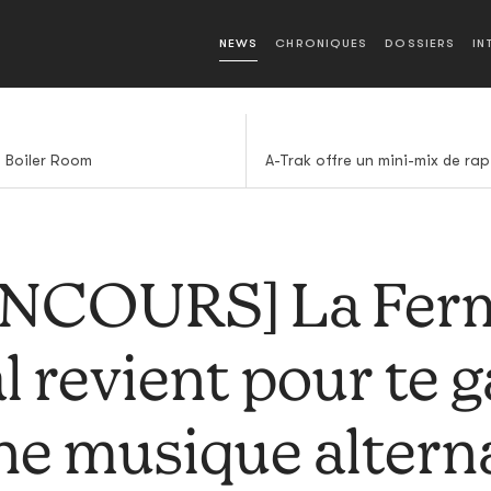
NEWS
CHRONIQUES
DOSSIERS
IN
a Boiler Room
A-Trak offre un mini-mix de rap
NCOURS] La Ferm
l revient pour te 
e musique altern