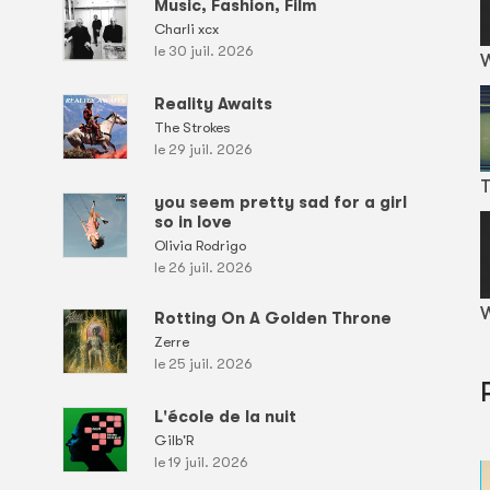
Music, Fashion, Film
Charli xcx
le 30 juil. 2026
Reality Awaits
The Strokes
le 29 juil. 2026
T
you seem pretty sad for a girl
so in love
Olivia Rodrigo
le 26 juil. 2026
W
Rotting On A Golden Throne
Zerre
le 25 juil. 2026
L'école de la nuit
Gilb'R
le 19 juil. 2026