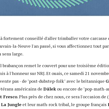
jà fortement conseillé d'aller trimballer votre carcasse
uvain-la-Neuve l'an passé, si vous affectionnez tout pa
 sens large.
al brabançon remet le couvert pour une troisième édition
mis à l'honneur sur NRJ. Et ouais, ce samedi 21 novembre,
nvente pas - de "post-dubstep-folk" avec le britannique
G
vétérans américains de
Dälek
ou encore de "pop-math-ar
t Fresco
. Plus près de chez nous, ce sera l'occasion de 
La Jungle
et leur math-rock tribal, le groupe français
E