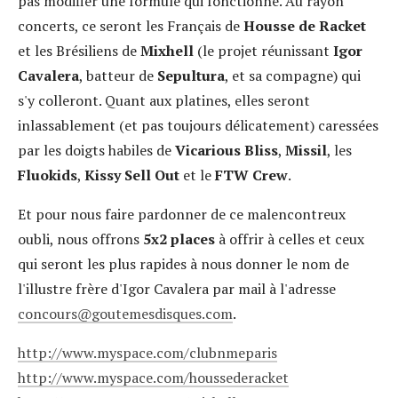
pas modifier une formule qui fonctionne. Au rayon
concerts, ce seront les Français de
Housse de Racket
et les Brésiliens de
Mixhell
(le projet réunissant
Igor
Cavalera
, batteur de
Sepultura
, et sa compagne) qui
s'y colleront. Quant aux platines, elles seront
inlassablement (et pas toujours délicatement) caressées
par les doigts habiles de
Vicarious Bliss
,
Missil
, les
Fluokids
,
Kissy Sell Out
et le
FTW Crew
.
Et pour nous faire pardonner de ce malencontreux
oubli, nous offrons
5x2 places
à offrir à celles et ceux
qui seront les plus rapides à nous donner le nom de
l'illustre frère d'Igor Cavalera par mail à l'adresse
concours
goutemesdisques.com
.
http://www.myspace.com/clubnmeparis
http://www.myspace.com/houssederacket