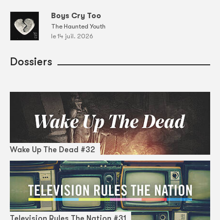
Boys Cry Too
The Haunted Youth
le 14 juil. 2026
Dossiers
Wake Up The Dead #32
Television Rules The Nation #31