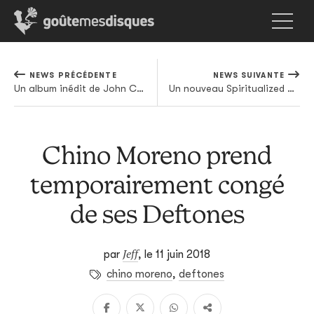
NEWS PRÉCÉDENTE
NEWS SUIVANTE
Un album inédit de John Coltrane va sortir chez Impulse!
Un nouveau Spiritualized à la rentrée, deux nouveaux titres en écoute
Chino Moreno prend
temporairement congé
de ses Deftones
Jeff
par
,
le 11 juin 2018
chino moreno
,
deftones