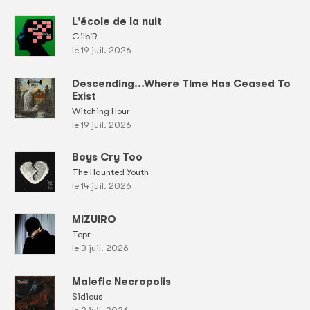
L'école de la nuit
Gilb'R
le 19 juil. 2026
Descending...Where Time Has Ceased To
Exist
Witching Hour
le 19 juil. 2026
Boys Cry Too
The Haunted Youth
le 14 juil. 2026
MIZUIRO
Tepr
le 3 juil. 2026
Malefic Necropolis
Sidious