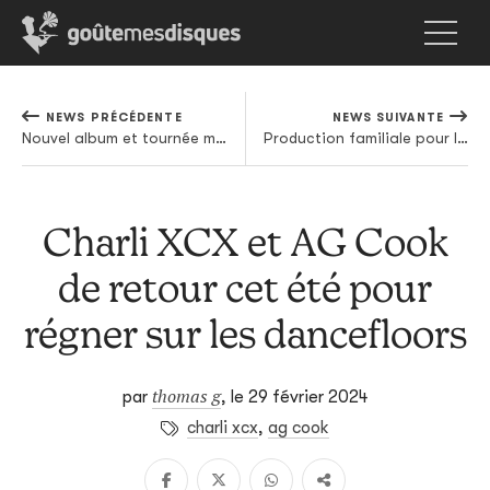
NEWS PRÉCÉDENTE
NEWS SUIVANTE
Nouvel album et tournée mondiale pour Cigarettes After Sex
Production familiale pour le nouveau Cardi B
Charli XCX et AG Cook
de retour cet été pour
régner sur les dancefloors
thomas g
par
,
le 29 février 2024
charli xcx
,
ag cook