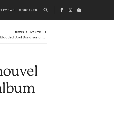
TERVIEWS
CONCERTS
NEWS SUIVANTE
Denzel Curry convoque le Cold Blooded Soul Band sur une version XL de son dernier album
nouvel
 album