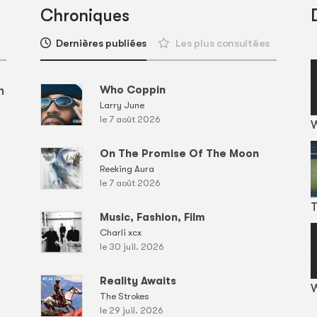
Chroniques
Dernières publiées
Les plus consultées
m
Who Coppin
Larry June
le 7 août 2026
On The Promise Of The Moon
Reeking Aura
le 7 août 2026
T
Music, Fashion, Film
Charli xcx
le 30 juil. 2026
Reality Awaits
W
The Strokes
le 29 juil. 2026