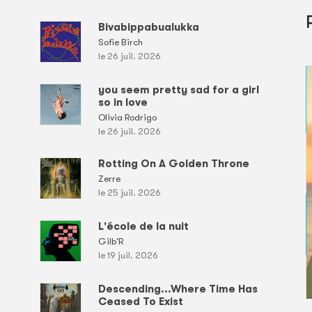
Bivabippabualukka
Sofie Birch
le 26 juil. 2026
you seem pretty sad for a girl
so in love
Olivia Rodrigo
le 26 juil. 2026
Rotting On A Golden Throne
Zerre
le 25 juil. 2026
L'école de la nuit
Gilb'R
le 19 juil. 2026
Descending...Where Time Has
Ceased To Exist