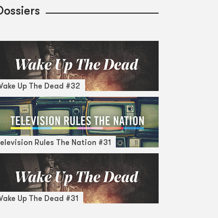
Dossiers
Wake Up The Dead #32
elevision Rules The Nation #31
ake Up The Dead #31