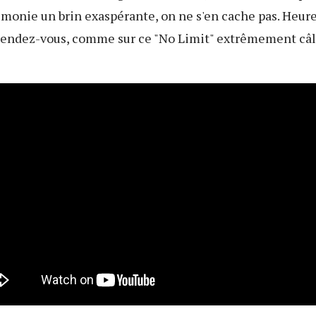
imonie un brin exaspérante, on ne s'en cache pas. Heur
rendez-vous, comme sur ce "No Limit" extrêmement câli