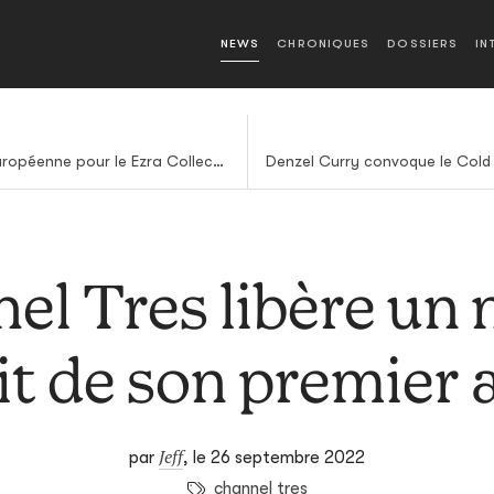
NEWS
CHRONIQUES
DOSSIERS
IN
Nouveau titre et tournée européenne pour le Ezra Collective
el Tres libère un 
it de son premier
Jeff
par
,
le 26 septembre 2022
channel tres