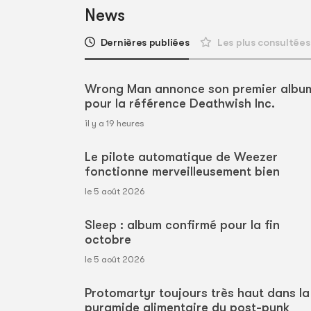
News
Dernières publiées
Les plus consultées
Wrong Man annonce son premier albu
pour la référence Deathwish Inc.
il y a 19 heures
Le pilote automatique de Weezer
fonctionne merveilleusement bien
le 5 août 2026
Sleep : album confirmé pour la fin
octobre
le 5 août 2026
Protomartyr toujours très haut dans la
pyramide alimentaire du post-punk