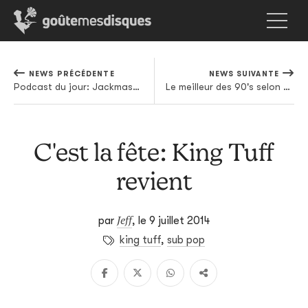
NEWS PRÉCÉDENTE
NEWS SUIVANTE
Podcast du jour: Jackmaster et Oneman deviennent Can U Dance
Le meilleur des 90's selon Para One dans un mix gratuit
C'est la fête: King Tuff
revient
Jeff
par
,
le 9 juillet 2014
king tuff
,
sub pop