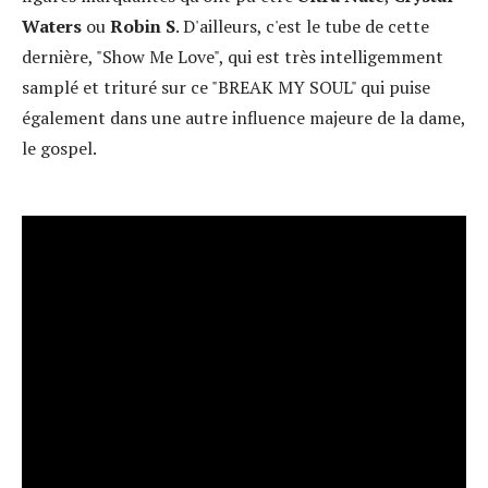
Waters
ou
Robin S
. D'ailleurs, c'est le tube de cette
dernière, "Show Me Love", qui est très intelligemment
samplé et trituré sur ce "BREAK MY SOUL" qui puise
également dans une autre influence majeure de la dame,
le gospel.