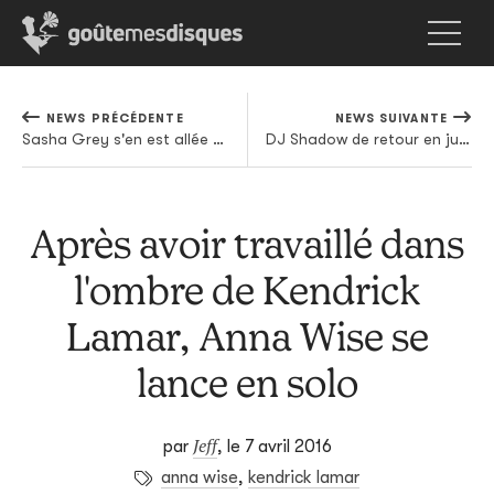
NEWS PRÉCÉDENTE
NEWS SUIVANTE
Sasha Grey s'en est allée pousser la chansonnette chez Death In Vegas
DJ Shadow de retour en juin avec un nouvel album, premier extrait en écoute
Après avoir travaillé dans
l'ombre de Kendrick
Lamar, Anna Wise se
lance en solo
Jeff
par
,
le 7 avril 2016
anna wise
,
kendrick lamar