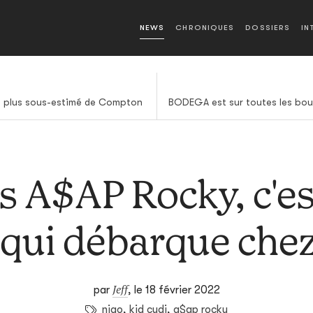
NEWS
CHRONIQUES
DOSSIERS
IN
le plus sous-estimé de Compton
s A$AP Rocky, c'es
qui débarque che
Jeff
par
,
le 18 février 2022
nigo
,
kid cudi
,
a$ap rocky