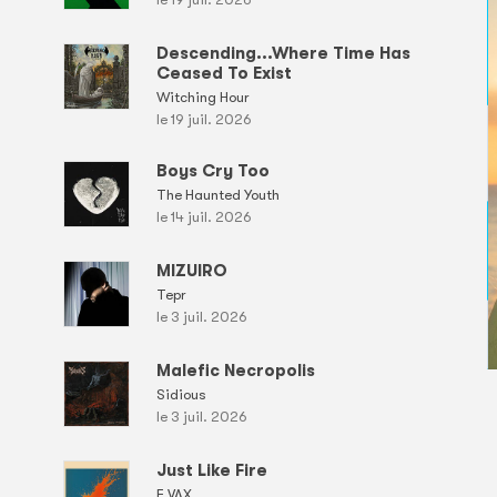
Descending...Where Time Has
Ceased To Exist
Witching Hour
le 19 juil. 2026
Boys Cry Too
The Haunted Youth
le 14 juil. 2026
MIZUIRO
Tepr
le 3 juil. 2026
Malefic Necropolis
Sidious
le 3 juil. 2026
Just Like Fire
E.VAX