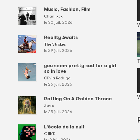
Music, Fashion, Film
Charli xcx
le 30 juil. 2026
Reality Awaits
The Strokes
le 29 juil. 2026
T
you seem pretty sad for a girl
so in love
Olivia Rodrigo
le 26 juil. 2026
W
Rotting On A Golden Throne
Zerre
le 25 juil. 2026
L'école de la nuit
Gilb'R
le 19 juil. 2026