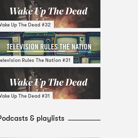
Wake Up The Dead #32
elevision Rules The Nation #31
ake Up The Dead #31
Podcasts & playlists