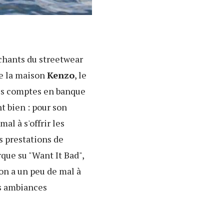
chants du streetwear
de la maison
Kenzo
, le
 les comptes en banque
t bien : pour son
al à s'offrir les
es prestations de
que su "Want It Bad",
 on a un peu de mal à
es ambiances