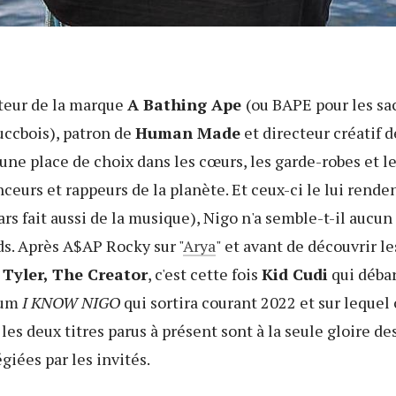
teur de la marque
A Bathing Ape
(ou BAPE pour les sa
uccbois), patron de
Human Made
et directeur créatif 
t une place de choix dans les cœurs, les garde-robes et
ceurs et rappeurs de la planète. Et ceux-ci le lui renden
rs fait aussi de la musique), Nigo n'a semble-t-il aucun m
ds. Après A$AP Rocky sur "
Arya
" et avant de découvrir l
u
Tyler, The Creator
, c'est cette fois
Kid Cudi
qui débar
bum
I KNOW NIGO
qui sortira courant 2022 et sur lequel
les deux titres parus à présent sont à la seule gloire d
giées par les invités.