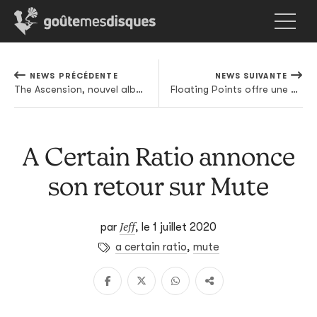
NEWS PRÉCÉDENTE
NEWS SUIVANTE
The Ascension, nouvel album de Sufjan Stevens annoncé pour septembre
Floating Points offre une doublette de remixes à Caribou
A Certain Ratio annonce
son retour sur Mute
Jeff
par
,
le 1 juillet 2020
a certain ratio
,
mute