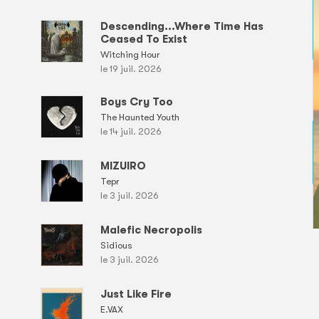
Descending...Where Time Has
Ceased To Exist
Witching Hour
le 19 juil. 2026
Boys Cry Too
The Haunted Youth
le 14 juil. 2026
MIZUIRO
Tepr
le 3 juil. 2026
Malefic Necropolis
Sidious
le 3 juil. 2026
Just Like Fire
E.VAX