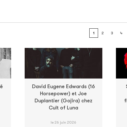
1
2
3
4
té
David Eugene Edwards (16
Horsepower) et Joe
Duplantier (Gojira) chez
f
Cult of Luna
le 26 juin 2026