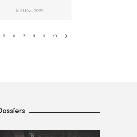
le 21 févr. 2025
5
6
7
8
9
10
Dossiers