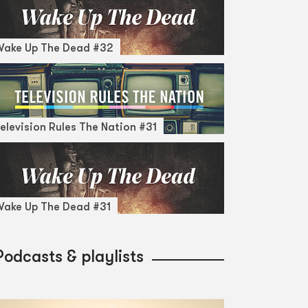
Wake Up The Dead #32
elevision Rules The Nation #31
ake Up The Dead #31
Podcasts & playlists