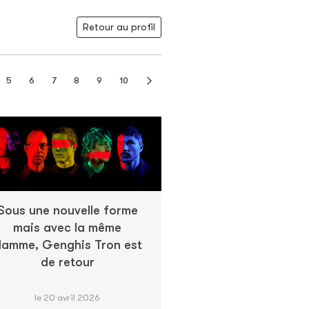
Retour au profil
5
6
7
8
9
10
Sous une nouvelle forme
mais avec la même
lamme, Genghis Tron est
de retour
le 20 avril 2026