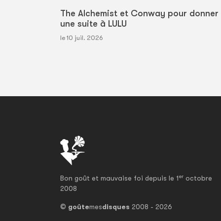
The Alchemist et Conway pour donner
une suite à LULU
le 10 juil. 2026
er
Bon goût et mauvaise foi depuis le 1
octobre
2008
©
goûte
mes
disques
2008 - 2026