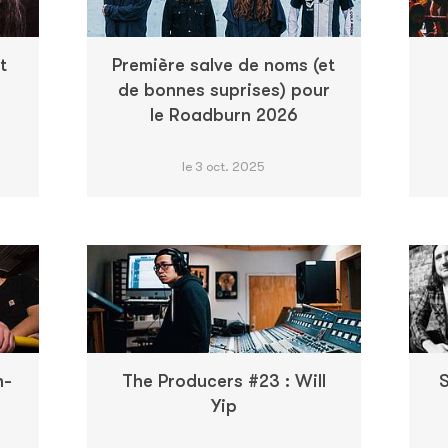
t
Première salve de noms (et
de bonnes suprises) pour
le Roadburn 2026
le 3 oct. 2025
h-
The Producers #23 : Will
S
Yip