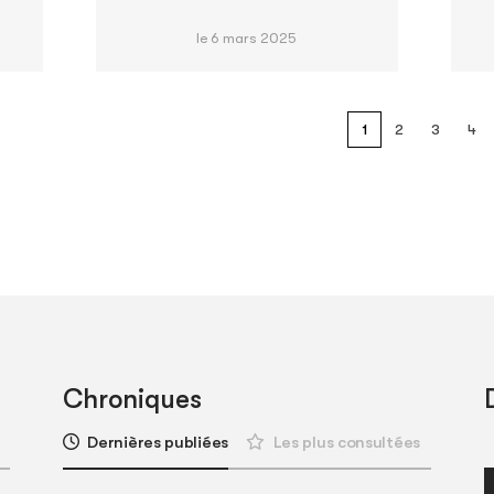
le 6 mars 2025
1
2
3
4
Chroniques
Dernières publiées
Les plus consultées