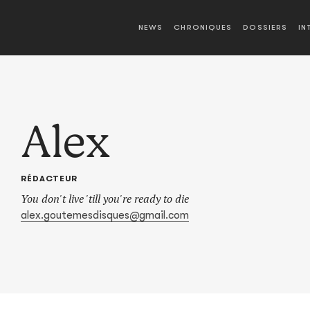
NEWS
CHRONIQUES
DOSSIERS
IN
Alex
RÉDACTEUR
You don't live 'till you're ready to die
alex.goutemesdisques
gmail.com