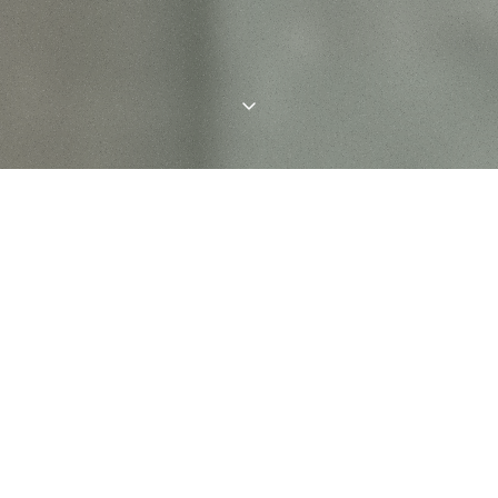
Face à une actualité dictée par la frénésie de nos timelines
et les avis définitifs de moins de 140 caractères, Digestion
lente prend une bonne dose de recul et revient plusieurs
mois après leur sortie sur ces disques qui ont fait l'actualité
(ou pas).
Je ne suis clairement pas dans la situation de
Phil
Elverum
. Ayant 22 ans et l’intelligence émotionnelle
d’une moule marinée au vin blanc, 10 ans de mariage et