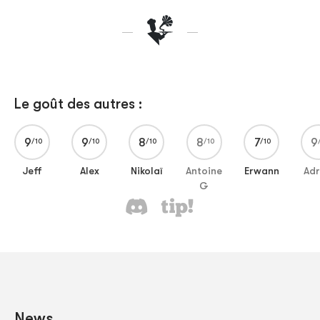
Le goût des autres :
9
9
8
8
7
9
Jeff
Alex
Nikolaï
Antoine
Erwann
Adr
G
News