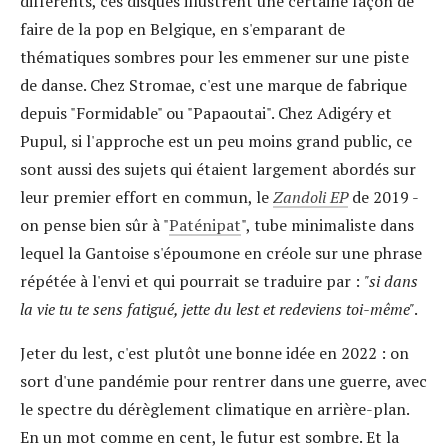
différents, ces disques illustrent une certaine façon de
faire de la pop en Belgique, en s'emparant de
thématiques sombres pour les emmener sur une piste
de danse. Chez Stromae, c'est une marque de fabrique
depuis "Formidable" ou "Papaoutai". Chez Adigéry et
Pupul, si l'approche est un peu moins grand public, ce
sont aussi des sujets qui étaient largement abordés sur
leur premier effort en commun, le
Zandoli EP
de 2019 -
on pense bien sûr à "
Paténipat
", tube minimaliste dans
lequel la Gantoise s'époumone en créole sur une phrase
répétée à l'envi et qui pourrait se traduire par :
"si dans
la vie tu te sens fatigué, jette du lest et redeviens toi-même"
.
Jeter du lest, c'est plutôt une bonne idée en 2022 : on
sort d'une pandémie pour rentrer dans une guerre, avec
le spectre du dérèglement climatique en arrière-plan.
En un mot comme en cent, le futur est sombre. Et la