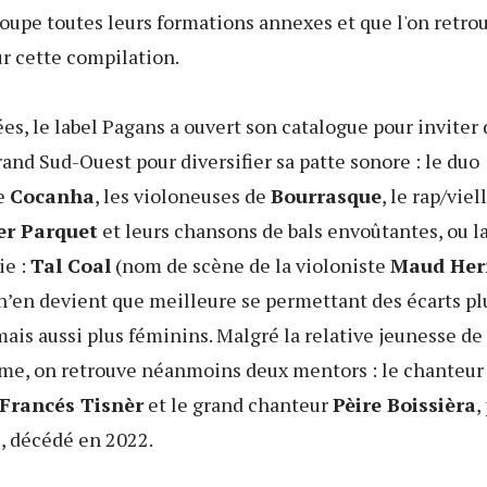
oupe toutes leurs formations annexes et que l'on retro
r cette compilation.
es, le label Pagans a ouvert son catalogue pour inviter 
and Sud-Ouest pour diversifier sa patte sonore : le duo
e
Cocanha
, les violoneuses de
Bourrasque
, le rap/viel
er Parquet
et leurs chansons de bals envoûtantes, ou l
ie :
Tal Coal
(nom de scène de la violoniste
Maud Her
’en devient que meilleure se permettant des écarts plu
mais aussi plus féminins. Malgré la relative jeunesse de
me, on retrouve néanmoins deux mentors : le chanteur 
 Francés Tisnèr
et le grand chanteur
Pèire Boissièra
,
, décédé en 2022.