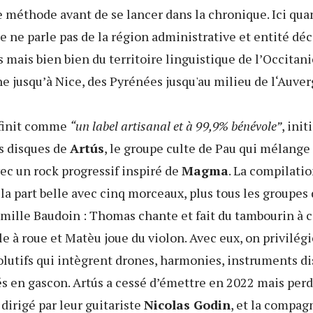
e méthode avant de se lancer dans la chronique. Ici qua
je ne parle pas de la région administrative et entité dé
is mais bien bien du territoire linguistique de l’Occitan
e jusqu’à Nice, des Pyrénées jusqu'au milieu de l‘Auver
éfinit comme
“un label artisanal et à 99,9% bénévole”
, ini
es disques de
Art​ú​s
, le groupe culte de Pau qui mélange
ec un rock progressif inspiré de
Magma
. La compilatio
 part belle avec cinq morceaux, plus tous les groupes 
famille Baudoin : Thomas chante et fait du tambourin à
elle à roue et Matèu joue du violon. Avec eux, on privilég
lutifs qui intègrent drones, harmonies, instruments di
s en gascon. Art​ú​s a cessé d’émettre en 2022 mais per
 dirigé par leur guitariste
Nicolas Godin
, et la compag