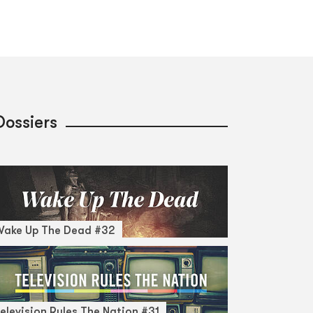
Dossiers
Wake Up The Dead #32
elevision Rules The Nation #31