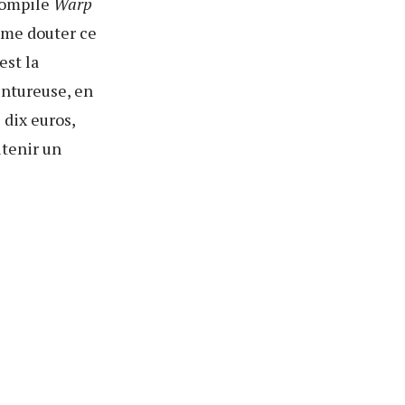
 compile
Warp
e me douter ce
’est la
entureuse, en
dix euros,
utenir un