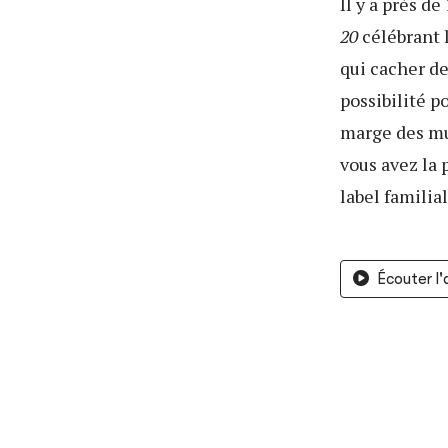
Il y a près d
20
célébrant 
qui cacher de
possibilité 
marge des mu
vous avez la 
label familial
Écouter l