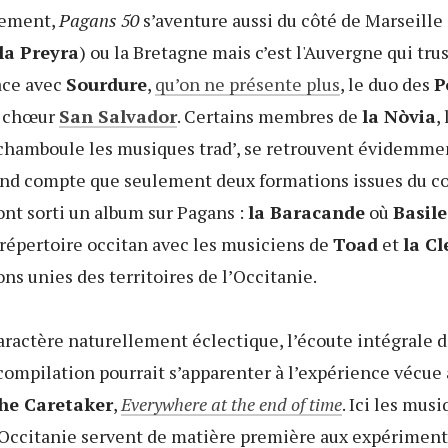
uement,
Pagans 50
s’aventure aussi du côté de Marseille 
la Preyra
) ou la Bretagne mais c’est l'Auvergne qui trus
ace avec
Sourdure
,
qu’on ne présente plus
, le duo des
P
e chœur
San Salvador
. Certains membres de
la Nòvia
,
 chamboule les musiques trad’, se retrouvent évidemmen
end compte que seulement deux formations issues du co
nt sorti un album sur Pagans :
la Baracande
où
Basil
 répertoire occitan avec les musiciens de
Toad
et
la Cl
ons unies des territoires de l’Occitanie.
ractère naturellement éclectique, l’écoute intégrale d
compilation pourrait s’apparenter à l’expérience vécue 
he Caretaker
,
Everywhere at the end of time
. Ici les mus
’Occitanie servent de matière première aux expériment