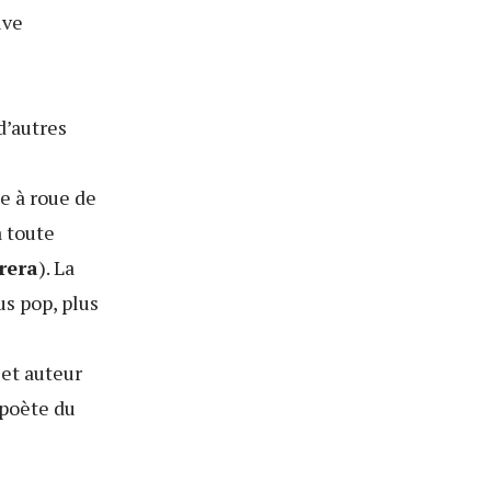
uve
d’autres
le à roue de
a toute
rera
). La
s pop, plus
et auteur
 poète du