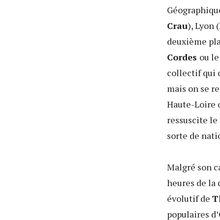
Géographiq
Crau
), Lyon (
deuxième pl
Cordes
ou l
collectif qui
mais on se r
Haute-Loire o
ressuscite le
sorte de nati
Malgré son ca
heures de la 
évolutif de
T
populaires d