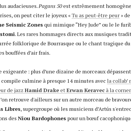
lus audacieuses.
Pagans 50
est extrêmement homogène
rises, on peut citer le joyeux «
Tu as peut-être peur
» de
e Seismic Zones
qui mimique “Hey Jude” ou le le furi
stomi
. Les rares hommages directs aux musiques tradit
rrée folklorique de Bourrasque ou le chant tragique d
es bouffées d’air frais.
e exigeante : plus d’une dizaine de morceaux dépassent
a compile culmine à presque 14 minutes avec
la collab
eur de jazz
Hamid Drake
et
Erwan Keravec
à la corn
’on retrouve d'ailleurs sur un autre morceau de bravour
s Libres
, supergroupe où les musiciens d’Art​ú​s s'entr
tons des
Niou Bardophones
pour un bœuf cacophonique