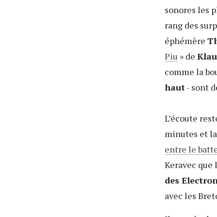
sonores les p
rang des surp
éphémère
Th
Piu
» de
Klau
comme la bou
haut
- sont d
L’écoute rest
minutes et l
entre le batt
Keravec que l
des Electron
avec les Bre