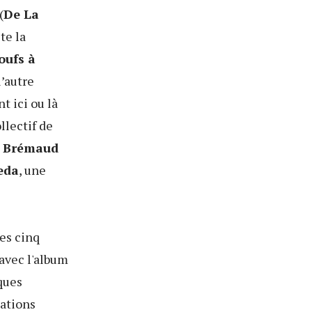
(
De La
te la
oufs à
 l’autre
t ici ou là
llectif de
e Brémaud
eda
, une
es cinq
avec l'album
iques
ations