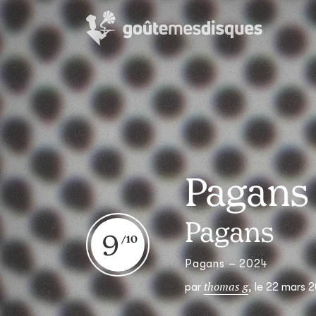
Pagans
Pagans
9
Pagans – 2024
thomas g
par
,
le 22 mars 