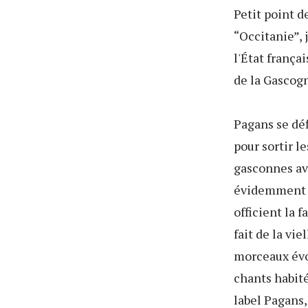
Petit point d
“Occitanie”, 
l'État frança
de la Gascogn
Pagans se d
pour sortir l
gasconnes av
évidemment la
officient la 
fait de la vi
morceaux évo
chants habité
label Pagans,