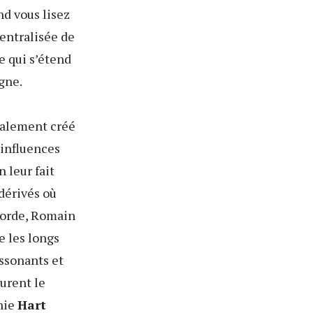
nd vous lisez
centralisée de
ie qui s’étend
gne.
tialement créé
 influences
n leur fait
dérivés où
 corde, Romain
ie les longs
ssonants et
durent le
nie
Hart