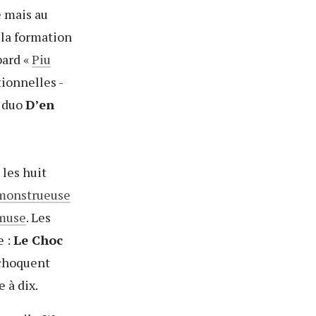
 mais au
 la formation
bard «
Piu
ionnelles -
u duo
D’en
 les huit
’ monstrueuse
emuse
. Les
e :
Le Choc
echoquent
 à dix.