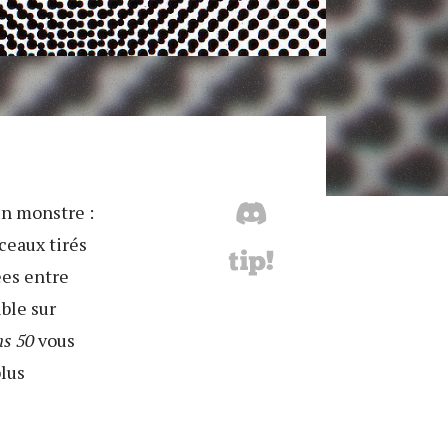
 un monstre :
ceaux tirés
ées entre
ble sur
s 50
vous
plus