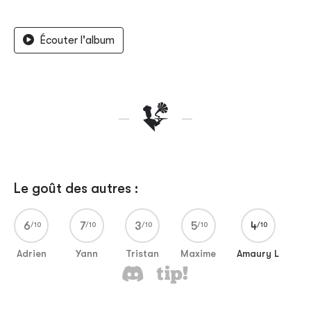
Écouter l'album
Le goût des autres :
6
7
3
5
4
Adrien
Yann
Tristan
Maxime
Amaury L