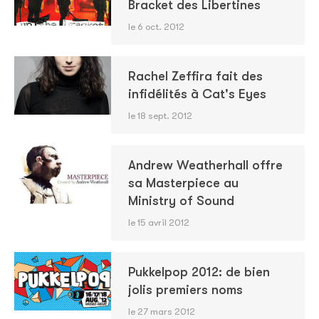
Bracket des Libertines
le 6 oct. 2012
Rachel Zeffira fait des
infidélités à Cat's Eyes
le 18 sept. 2012
Andrew Weatherhall offre
sa Masterpiece au
Ministry of Sound
le 15 avril 2012
Pukkelpop 2012: de bien
jolis premiers noms
le 27 mars 2012