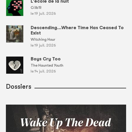
L'école de la nuit
Gilb'R
le 19 juil. 2026
Descending...Where Time Has Ceased To
Exist
Witching Hour
le 19 juil. 2026
Boys Cry Too
The Haunted Youth
le 14 juil. 2026
Dossiers