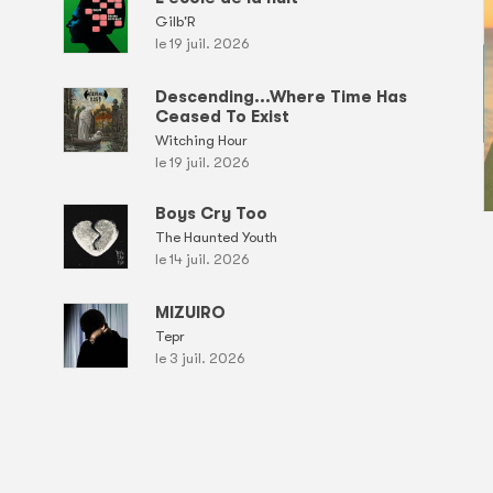
Gilb'R
le 19 juil. 2026
Descending...Where Time Has
Ceased To Exist
Witching Hour
le 19 juil. 2026
Boys Cry Too
The Haunted Youth
le 14 juil. 2026
MIZUIRO
Tepr
le 3 juil. 2026