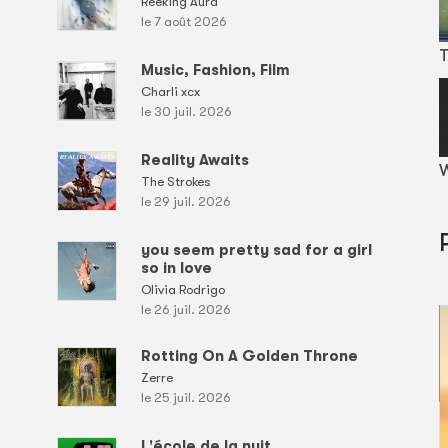
Reeking Aura
le 7 août 2026
T
Music, Fashion, Film
Charli xcx
le 30 juil. 2026
Reality Awaits
W
The Strokes
le 29 juil. 2026
you seem pretty sad for a girl
so in love
Olivia Rodrigo
le 26 juil. 2026
Rotting On A Golden Throne
Zerre
le 25 juil. 2026
L'école de la nuit