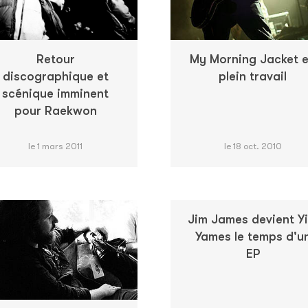
Retour
My Morning Jacket 
discographique et
plein travail
scénique imminent
pour Raekwon
le 1 mars 2011
le 18 oct. 2010
Jim James devient Y
Yames le temps d'u
EP