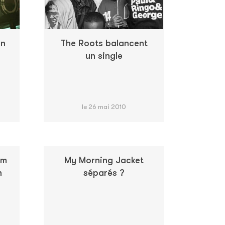
en
The Roots balancent
un single
le 26 mai 2010
im
My Morning Jacket
n
séparés ?