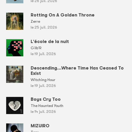
le 26 juil. 2026
Rotting On A Golden Throne
Zerre
le 25 juil. 2026
L'école de la nuit
Gilb'R
le 19 juil. 2026
Descending...Where Time Has Ceased To
Exist
Witching Hour
le 19 juil. 2026
Boys Cry Too
The Haunted Youth
le 14 juil. 2026
MIZUIRO