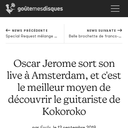
NEWS PRÉCÉDENTE
NEWS SUIVANTE
Special Request mélange R&B à l'ancienne et techno de Détroit sur son nouvel album
Belle brochette de francs-tireurs sur l'album de remixes de The Body
Oscar Jerome sort son
live à Amsterdam, et c'est
le meilleur moyen de
découvrir le guitariste de
Kokoroko
Émile
par
,
le 12 septembre 2019