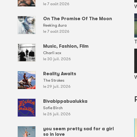
le 7 août 2026
On The Promise Of The Moon
Reeking Aura
le 7 août 2026
T
Music, Fashion, Film
Charli xcx
le 30 juil. 2026
Reality Awaits
W
The Strokes
le 29 juil. 2026
Bivabippabualukka
Sofie Birch
le 26 juil. 2026
you seem pretty sad for a girl
so in love