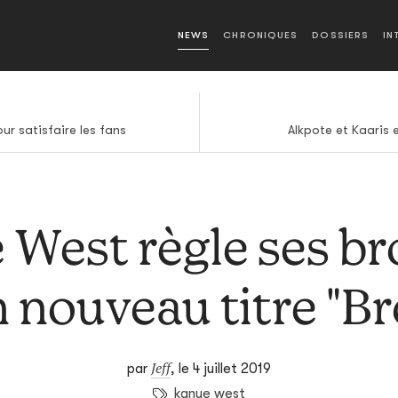
NEWS
CHRONIQUES
DOSSIERS
IN
ur satisfaire les fans
Alkpote et Kaaris 
West règle ses br
n nouveau titre "Br
Jeff
par
,
le 4 juillet 2019
kanye west