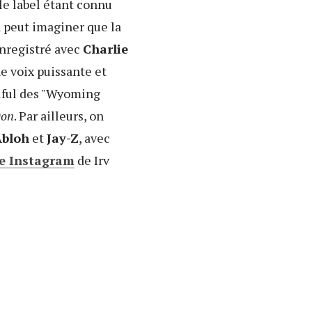
 le label étant connu
n peut imaginer que la
Enregistré avec
Charlie
e voix puissante et
ulful des "Wyoming
Don
. Par ailleurs, on
Abloh
et
Jay-Z
, avec
te Instagram
de Irv