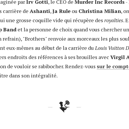
maginée par
Irv Gotti
, le CEO de
Murder Inc Records
-
s carrière de
Ashanti
,
Ja Rule
ou
Christina Milian
, o
hui une grosse coquille vide qui récupère des
royalties
. 
p Band
et la personne de choix quand vous chercher un
refrain), "Brothers" renvoie aux morceaux les plus so
ent eux-mêmes au début de la carrière du
Louis Vuitton 
ers endroits des références à ses brouilles avec
Virgil 
ion de vouloir se rabibocher. Rendez-vous
sur le comp
itre dans son intégralité.