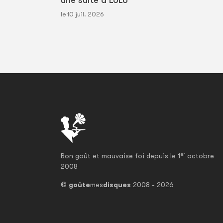
une suite à LULU
le 10 juil. 2026
er
Bon goût et mauvaise foi depuis le 1
octobre
2008
©
goûte
mes
disques
2008 - 2026