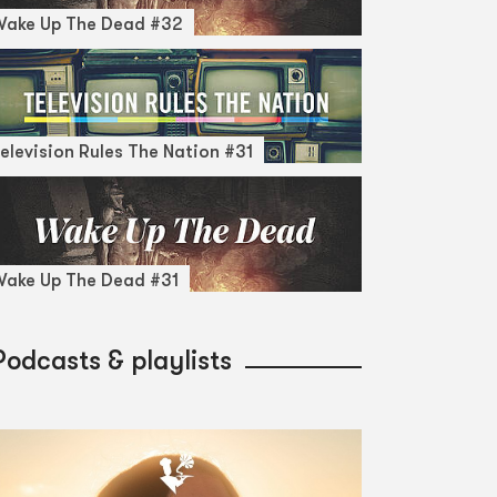
Wake Up The Dead #32
elevision Rules The Nation #31
ake Up The Dead #31
Podcasts & playlists