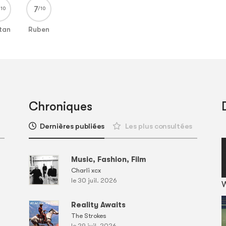
7
stan
Ruben
Chroniques
Dernières publiées
Les plus consultées
Music, Fashion, Film
Charli xcx
le 30 juil. 2026
Reality Awaits
The Strokes
le 29 juil. 2026