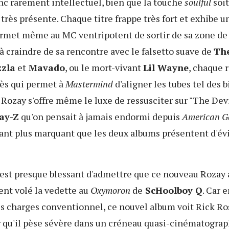
onc rarement intellectuel, bien que la touche
soulful
soi
 très présente. Chaque titre frappe très fort et exhibe un
rmet même au MC ventripotent de sortir de sa zone de c
 à craindre de sa rencontre avec le falsetto suave de
Th
zzla
et
Mavado
, ou le mort-vivant
Lil Wayne
, chaque 
cès qui permet à
Mastermind
d'aligner les tubes tel des b
. Rozay s'offre même le luxe de ressusciter sur "The Devil
Jay-Z
qu'on pensait à jamais endormi depuis
American G
tant plus marquant que les deux albums présentent d'év
il est presque blessant d'admettre que ce nouveau Rozay 
ent volé la vedette au
Oxymoron
de
ScHoolboy Q
. Car 
es charges conventionnel, ce nouvel album voit Rick Ro
 qu'il pèse sévère dans un créneau quasi-cinématograp