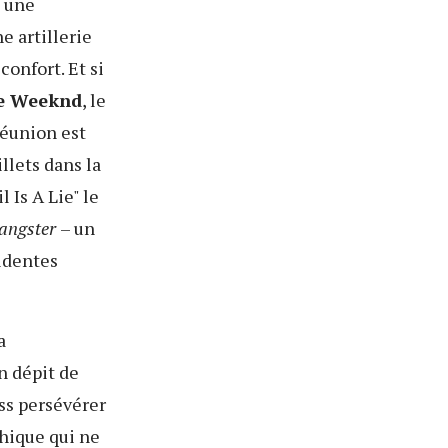
t une
e artillerie
onfort. Et si
e Weeknd
, le
réunion est
illets dans la
 Is A Lie" le
angster
– un
identes
a
en dépit de
ss persévérer
hique qui ne