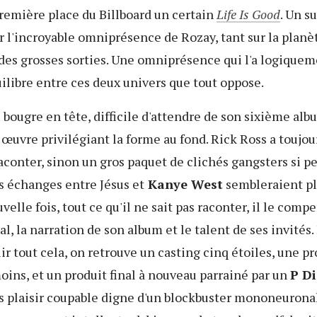
première place du Billboard un certain
Life Is Good
. Un s
r l'incroyable omniprésence de Rozay, tant sur la plan
des grosses sorties. Une omniprésence qui l'a logiquem
uilibre entre ces deux univers que tout oppose.
 bougre en tête, difficile d'attendre de son sixième alb
œuvre privilégiant la forme au fond. Rick Ross a toujou
aconter, sinon un gros paquet de clichés gangsters si p
 échanges entre Jésus et
Kanye West
sembleraient pl
velle fois, tout ce qu'il ne sait pas raconter, il le comp
l, la narration de son album et le talent de ses invités
r tout cela, on retrouve un casting cinq étoiles, une p
moins, et un produit final à nouveau parrainé par un
P D
os plaisir coupable digne d'un blockbuster mononeurona