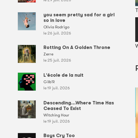
T
you seem pretty sad for a girl
so in love
Olivia Rodrigo
le 26 juil. 2026
W
Rotting On A Golden Throne
Zerre
le 25 juil. 2026
L'école de la nuit
Gilb'R
le 19 juil. 2026
Descending...Where Time Has
Ceased To Exist
Witching Hour
le 19 juil. 2026
Boys Cry Too