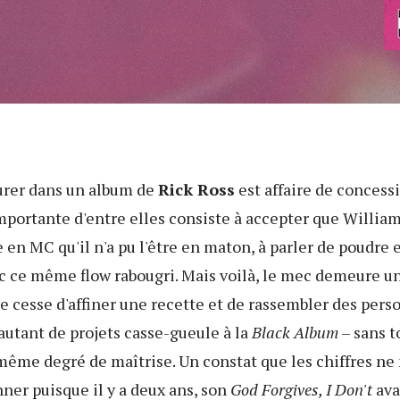
urer dans un album de
Rick Ross
est affaire de concessi
mportante d'entre elles consiste à accepter que Willia
e en MC qu'il n'a pu l'être en maton, à parler de poudre 
ec ce même flow rabougri. Mais voilà, le mec demeure u
 de cesse d'affiner une recette et de rassembler des pers
autant de projets casse-gueule à la
Black Album
– sans t
 même degré de maîtrise. Un constat que les chiffres n
ner puisque il y a deux ans, son
God Forgives, I Don't
ava