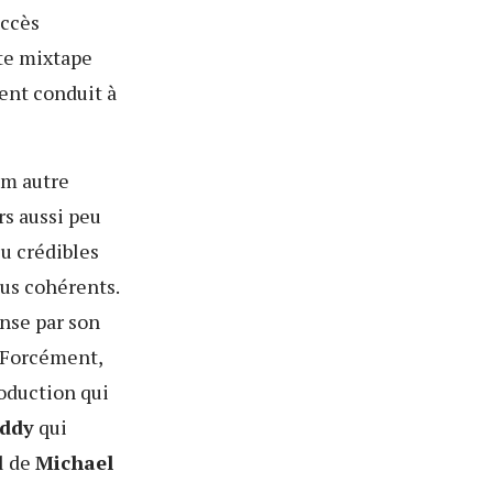
uccès
ète mixtape
ent conduit à
um autre
rs aussi peu
eu crédibles
us cohérents.
ense par son
. Forcément,
roduction qui
iddy
qui
l de
Michael