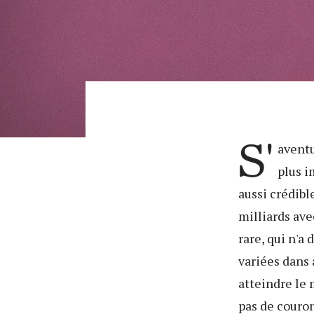
S'
avent
plus i
aussi crédibl
milliards av
rare, qui n'a
variées dans 
atteindre le
pas de couron