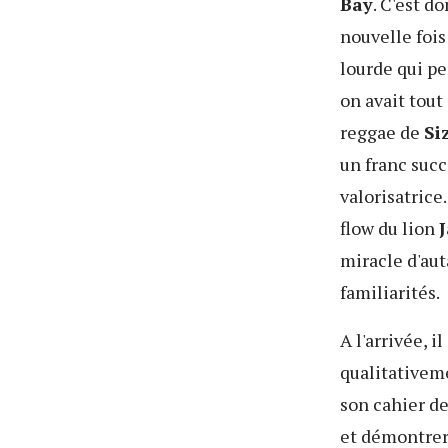
Bay
. C'est d
nouvelle fois
lourde qui pe
on avait tout
reggae de
Si
un franc suc
valorisatrice
flow du lion
miracle d'au
familiarités.
A l'arrivée, 
qualitativem
son cahier d
et démontrer