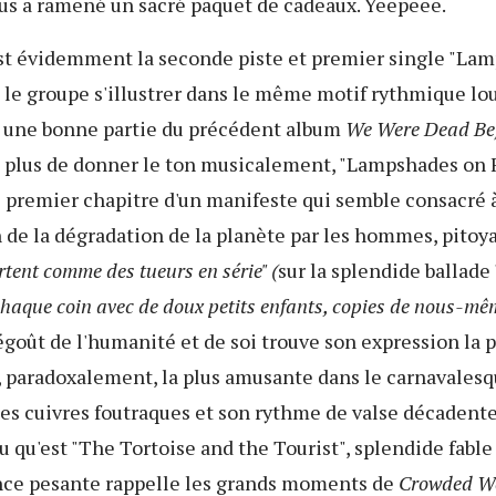
us a ramené un sacré paquet de cadeaux. Yeepeee.
st évidemment la seconde piste et premier single "La
it le groupe s'illustrer dans le même motif rythmique lo
 une bonne partie du précédent album
We Were Dead Bef
 plus de donner le ton musicalement, "Lampshades on F
 premier chapitre d'un manifeste qui semble consacré à
de la dégradation de la planète par les hommes, pitoya
tent comme des tueurs en série" (
sur la splendide ballade
haque coin avec de doux petits enfants, copies de nous-mêm
égoût de l'humanité et de soi trouve son expression la p
, paradoxalement, la plus amusante dans le carnavalesq
ses cuivres foutraques et son rythme de valse décadente. 
ou qu'est "The Tortoise and the Tourist", splendide fab
nce pesante rappelle les grands moments de
Crowded W