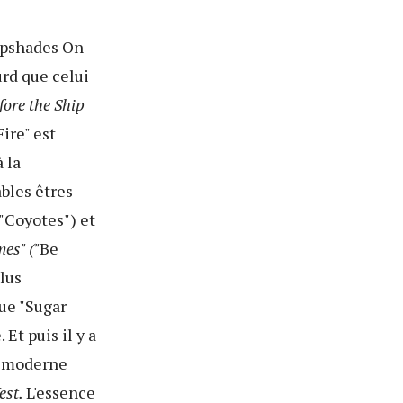
mpshades On
urd que celui
ore the Ship
ire" est
 la
bles êtres
 "Coyotes") et
es" ("
Be
lus
ue "Sugar
Et puis il y a
le moderne
est.
L'essence