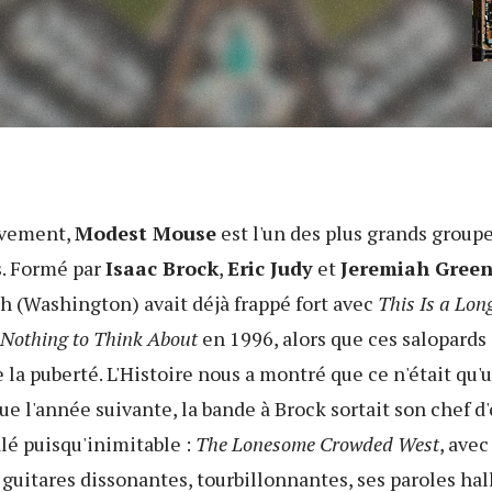
ivement,
Modest Mouse
est l'un des plus grands groupe
. Formé par
Isaac Brock
,
Eric Judy
et
Jeremiah Gree
ah (Washington) avait déjà frappé fort avec
This Is a Lon
 Nothing to Think About
en
1996, alors que ces salopards
la puberté. L'Histoire nous a montré que ce n'était qu
e l'année suivante, la bande à Brock sortait son chef d
lé puisqu'inimitable :
The Lonesome Crowded West
, ave
s guitares dissonantes, tourbillonnantes, ses paroles ha