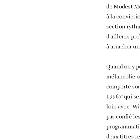
de Modest Mou
à la convicti
section rythm
d'ailleurs pr
à arracher u
Quand on y pe
mélancolie or
comporte son 
1996)" qui s
loin avec "W
pas confié l
programmatio
deux titres r