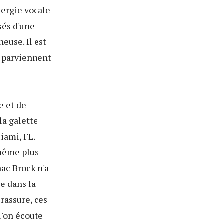
nergie vocale
sés d'une
euse. Il est
i parviennent
e et de
la galette
iami, FL.
 même plus
ac Brock n'a
ce dans la
rassure, ces
u'on écoute