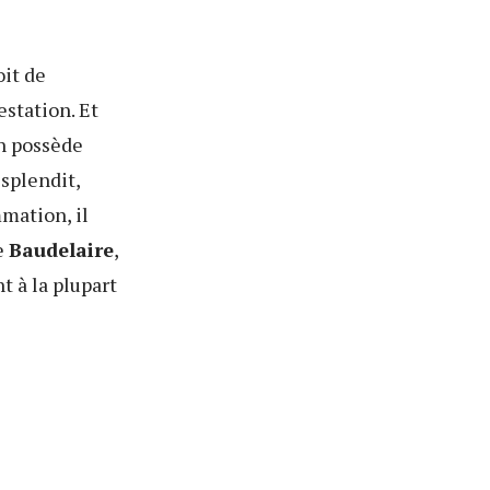
it de
estation. Et
on possède
esplendit,
mation, il
e
Baudelaire
,
 à la plupart