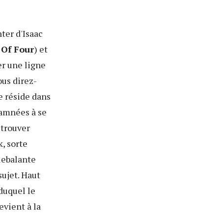
ter d'Isaac
Of Four
) et
er une ligne
ous direz-
e réside dans
damnées à se
 trouver
, sorte
uebalante
 sujet. Haut
 duquel le
evient à la