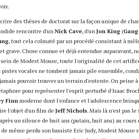
voix
.
crire des thèses de doctorat sur la façon unique de chan
lendide rencontre d'un
Nick Cave
, d'un
Jon King
(
Gang 
ung
, tout cela colmaté par un procédé consistant à mêl
et grave. Chose connue et déjà entendue auparavant, n
 sein de Modest Mouse, toute l'originalité de cet artific
es pistes vocales ne tombent jamais pile ensemble, con
jamais pouvoir trouver un terrain d'entente. On peine à
aphore pour représenter l'esprit perturbé d'Isaac Brock
ry
Finn
moderne dont l'enfance et l'adolescence brinq
ire l'objet d'un film de
Jeff Nichols
. Mais là n'est pas le
: après un silence de huit ans (putain, huit ans) au cours
 de même perdu son bassiste Eric Judy, Modest Mouse r