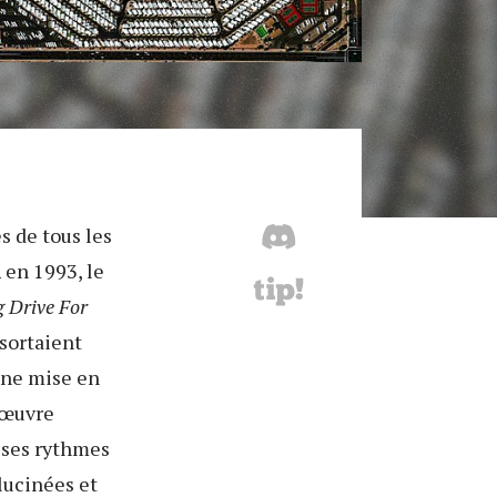
s de tous les
n
en 1993, le
g Drive For
 sortaient
'une mise en
'œuvre
c ses rythmes
llucinées et