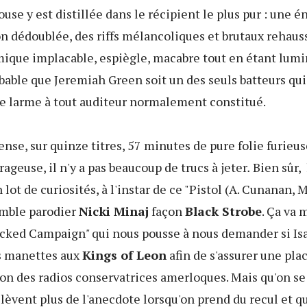
se y est distillée dans le récipient le plus pur : une é
on dédoublée, des riffs mélancoliques et brutaux rehaus
ique implacable, espiègle, macabre tout en étant lumin
obable que Jeremiah Green soit un des seuls batteurs qu
ne larme à tout auditeur normalement constitué.
nse, sur quinze titres, 57 minutes de pure folie furieus
ageuse, il n'y a pas beaucoup de trucs à jeter
.
Bien sûr,
lot de curiosités, à l'instar de ce "Pistol (A. Cunanan, M
emble parodier
Nicki Minaj
façon
Black Strobe
. Ça va
icked Campaign
"
qui nous pousse à nous demander si Isa
es manettes aux
Kings of Leon
afin de s'assurer une pla
n des radios conservatrices amerloques. Mais qu'on se 
elèvent plus de l'anecdote lorsqu'on prend du recul et q