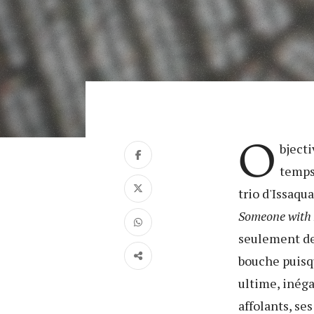
O
bject
temps
trio d'Issaqu
Someone with
seulement de 
bouche puisqu
ultime, inéga
affolants, se