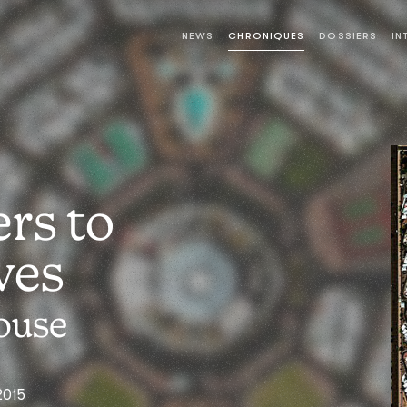
NEWS
CHRONIQUES
DOSSIERS
IN
rs to
ves
ouse
2015