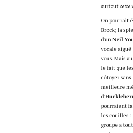
surtout
cette 
On pourrait é
Brock; la sp
d'un
Neil Yo
vocale aiguë 
vous. Mais au
le fait que l
côtoyer sans 
meilleure mét
d'
Huckleber
pourraient fa
les couilles 
groupe a tout