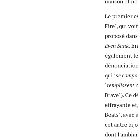
maison et no
Le premier e
Fire", qui vo
proposé dans
Even Sank.
En
également le
dénonciation 
qui "
se compor
"
remplissent c
Brave"). Ce d
effrayante et
Boats", avec 
cet autre bij
dont l'ambia