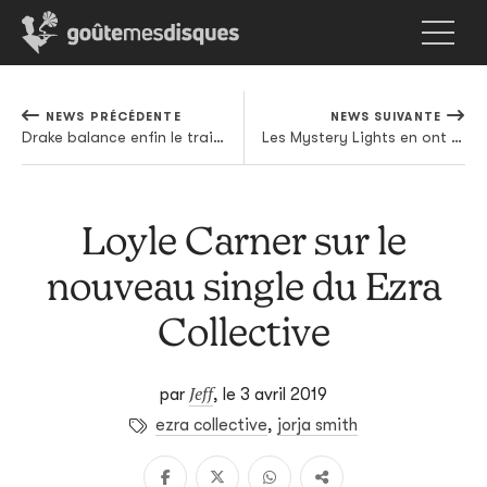
NEWS PRÉCÉDENTE
NEWS SUIVANTE
Drake balance enfin le trailer de la troisième saison de Top Boy
Les Mystery Lights en ont marre de la ville
Loyle Carner sur le
nouveau single du Ezra
Collective
Jeff
par
,
le 3 avril 2019
ezra collective
,
jorja smith