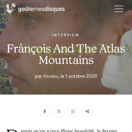
INTERVIEW
Frànçois And The Atlas
Mountains
Nicolas
par
, le 1 octobre 2009
epuis qu’on a reçu
Plaine Inondable
, le dernier