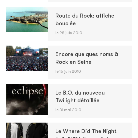
Route du Rock: affiche
bouclée
le 28 juin 2010
Encore quelques noms à
Rock en Seine
le 16 juin 2010
La B.O. du nouveau
Twilight détaillée
le 31 mai 2010
Le Where Did The Night