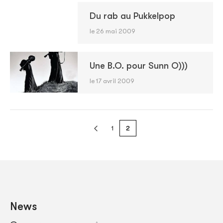
Du rab au Pukkelpop
le 26 mai 2009
Une B.O. pour Sunn O)))
le 17 avril 2009
1
2
News