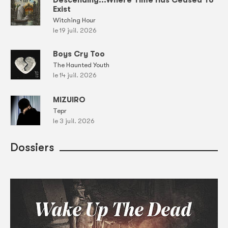
Descending...Where Time Has Ceased To
Exist
Witching Hour
le 19 juil. 2026
Boys Cry Too
The Haunted Youth
le 14 juil. 2026
MIZUIRO
Tepr
le 3 juil. 2026
Dossiers