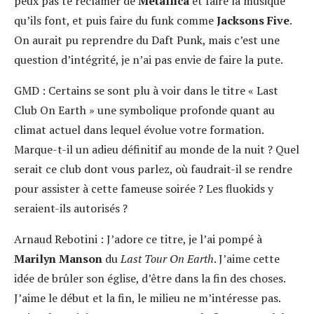
peux pas te réclamer de
Metallica
et faire la musique
qu’ils font, et puis faire du funk comme
Jacksons Five
.
On aurait pu reprendre du Daft Punk, mais c’est une
question d’intégrité, je n’ai pas envie de faire la pute.
GMD :
Certains se sont plu à voir dans le titre « Last
Club On Earth » une symbolique profonde quant au
climat actuel dans lequel évolue votre formation.
Marque-t-il un adieu définitif au monde de la nuit ? Quel
serait ce club dont vous parlez, où faudrait-il se rendre
pour assister à cette fameuse soirée ? Les fluokids y
seraient-ils autorisés ?
Arnaud Rebotini :
J’adore ce titre, je l’ai pompé à
Marilyn Manson
du
Last Tour On Earth
. J’aime cette
idée de brûler son église, d’être dans la fin des choses.
J’aime le début et la fin, le milieu ne m’intéresse pas.