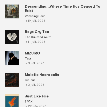
Descending...Where Time Has Ceased To
Exist
Witching Hour
le 19 juil. 2026
Boys Cry Too
The Haunted Youth
le 14 juil. 2026
MIZUIRO
Tepr
le 3 juil. 2026
Malefic Necropolis
Sidious
le 3 juil. 2026
Just Like Fire
E.VAX
le 29 juin 2026