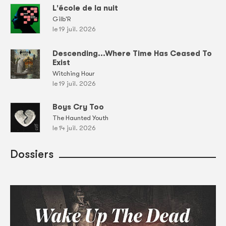
L'école de la nuit
Gilb'R
le 19 juil. 2026
Descending...Where Time Has Ceased To
Exist
Witching Hour
le 19 juil. 2026
Boys Cry Too
The Haunted Youth
le 14 juil. 2026
Dossiers