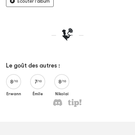
Écouter l'album
Le goût des autres :
8
7
8
Erwann
Émile
Nikolaï