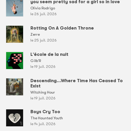
you seem pretty sad for a girl so in love
Olivia Rodrigo
le 26 juil. 2026
Rotting On A Golden Throne
Zerre
le 25 juil. 2026
L'école de la nuit
Gilb'R
le 19 juil. 2026
Descending...Where Time Has Ceased To
Exist
Witching Hour
le 19 juil. 2026
Boys Cry Too
The Haunted Youth
le 14 juil. 2026