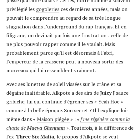
passé quarante balais ? Certes, notre homme a souvent
privilégié les
gogoleries
ces dernières années, mais on
pouvait le comprendre au regard de sa très longue
stagnation dans l’underground du rap français. Et en
filigrane, on devinait parfois une frustration : celle de
ne plus pouvoir rapper comme il le voulait. Mais
probablement parce qu'il est désormais à l'abri,
l’empereur de la crasserie peut à nouveau sortir des
morceaux qui lui ressemblent vraiment.
Avec ses lunettes de soleil vissées sur le crâne et sa
dégaine inaltérable, Alkpote a des airs de
Juicy J
sauce
gribiche, lui qui continue d'égrener ses « Yeah Hoe »
comme à la belle époque. Son secret ? Il l’explique lui-
même dans «
Maison piégée
» :
«
J'me régénère comme la
chatte de
Maeva Ghennam
»
. Toutefois, à la différence de
l'ex-
Three Six Mafia
, le propos d’Alkpote se veut