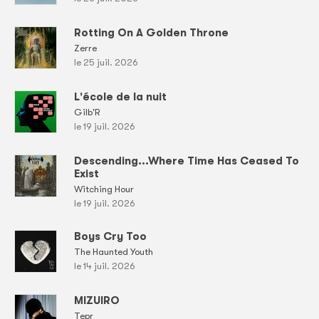
Rotting On A Golden Throne
Zerre
le 25 juil. 2026
L'école de la nuit
Gilb'R
le 19 juil. 2026
Descending...Where Time Has Ceased To
Exist
Witching Hour
le 19 juil. 2026
Boys Cry Too
The Haunted Youth
le 14 juil. 2026
MIZUIRO
Tepr