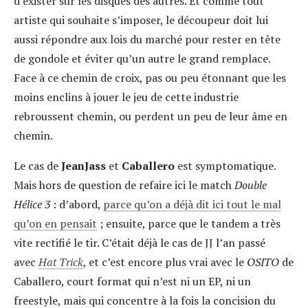
d’exister sur les disques des autres. Et comme tout
artiste qui souhaite s’imposer, le découpeur doit lui
aussi répondre aux lois du marché pour rester en tête
de gondole et éviter qu’un autre le grand remplace.
Face à ce chemin de croix, pas ou peu étonnant que les
moins enclins à jouer le jeu de cette industrie
rebroussent chemin, ou perdent un peu de leur âme en
chemin.
Le cas de
JeanJass
et
Caballero
est symptomatique.
Mais hors de question de refaire ici le match
Double
Hélice 3
: d’abord,
parce qu’on a déjà dit ici tout le mal
qu’on en pensait
; ensuite, parce que le tandem a très
vite rectifié le tir. C’était déjà le cas de JJ
l’an passé
avec
Hat Trick
, et c’est encore plus vrai avec le
OSITO
de
Caballero, court format qui n’est ni un EP, ni un
freestyle, mais qui concentre à la fois la concision du