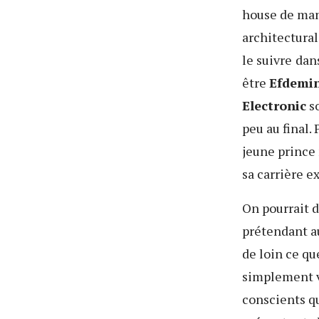
house de mani
architectural
le suivre
dan
être
Efdemi
Electronic
so
peu au final.
jeune prince 
sa carrière e
On pourrait d
prétendant au
de loin ce qu
simplement v
conscients qu