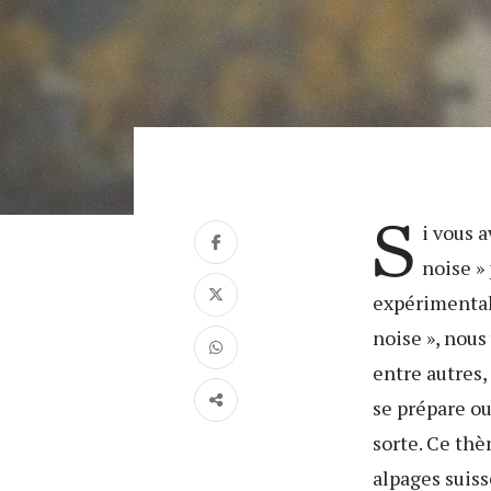
S
i vous 
noise »
expérimentale
noise », nous 
entre autres
se prépare o
sorte. Ce thè
alpages suiss