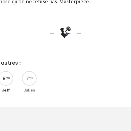
hose qu'on ne refuse pas. Masterpiece.
autres :
8
7
Jeff
Julien