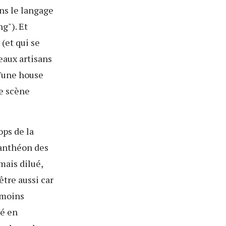
ns le langage
g"). Et
(et qui se
eaux artisans
d'une house
e scène
ops de la
 panthéon des
mais dilué,
être aussi car
 moins
é en