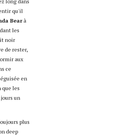
ez long dans
ntir qu'il
nda Bear
à
dant les
it noir
e de rester,
dormir aux
ns ce
déguisée en
n que les
ujours un
oujours plus
lon deep