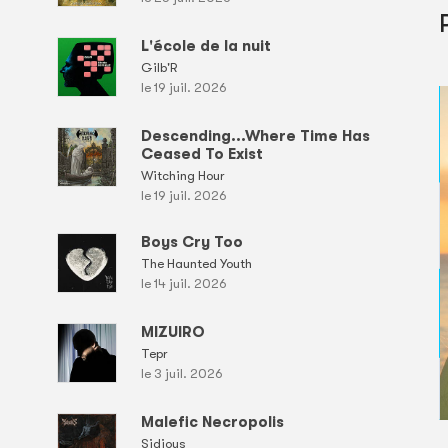
L'école de la nuit
Gilb'R
le 19 juil. 2026
Descending...Where Time Has
Ceased To Exist
Witching Hour
le 19 juil. 2026
Boys Cry Too
The Haunted Youth
le 14 juil. 2026
MIZUIRO
Tepr
le 3 juil. 2026
Malefic Necropolis
Sidious