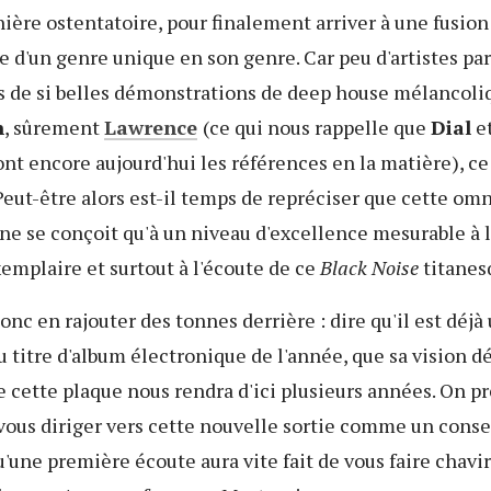
ère ostentatoire, pour finalement arriver à une fusion
e d'un genre unique en son genre. Car peu d'artistes pa
s de si belles démonstrations de deep house mélancoliq
n
, sûrement
Lawrence
(ce qui nous rappelle que
Dial
e
nt encore aujourd'hui les références en la matière), ce 
 Peut-être alors est-il temps de repréciser que cette o
ne se conçoit qu'à un niveau d'excellence mesurable à l
xemplaire et surtout à l'écoute de ce
Black Noise
titanes
onc en rajouter des tonnes derrière : dire qu'il est déjà
 titre d'album électronique de l'année, que sa vision 
e cette plaque nous rendra d'ici plusieurs années. On pr
ous diriger vers cette nouvelle sortie comme un consei
'une première écoute aura vite fait de vous faire chavire