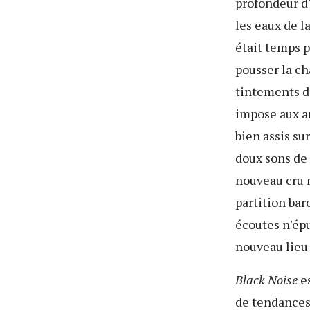
profondeur d'
les eaux de l
était temps p
pousser la ch
tintements da
impose aux an
bien assis su
doux sons de 
nouveau cru 
partition bar
écoutes n'épu
nouveau lieu
Black Noise
es
de tendances