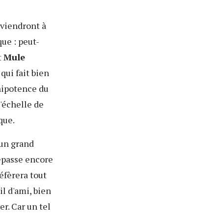
rviendront à
ue : peut-
t
Mule
qui fait bien
mnipotence du
'échelle de
que.
 un grand
dépasse encore
éfèrera tout
l d'ami, bien
r. Car un tel