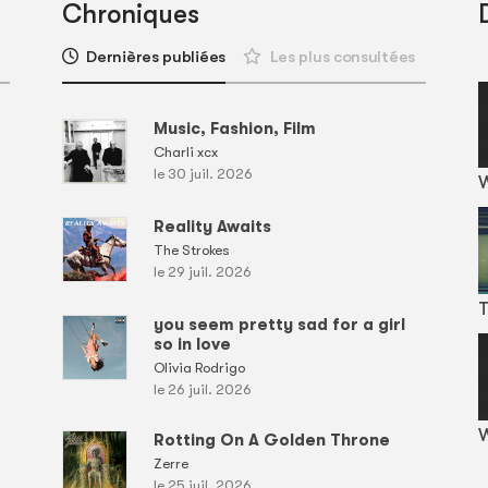
Chroniques
Dernières publiées
Les plus consultées
Music, Fashion, Film
Charli xcx
le 30 juil. 2026
Reality Awaits
The Strokes
le 29 juil. 2026
T
you seem pretty sad for a girl
so in love
Olivia Rodrigo
le 26 juil. 2026
W
Rotting On A Golden Throne
Zerre
le 25 juil. 2026