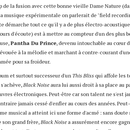
p de la fusion avec cette bonne vieille Dame Nature (da
 musique expérimentale on parlerait de "field recordin
te démarche tout ce qu'il y a de plus électro-acoustique 
cours d'écoute) est à mettre au compteur d'un des plus b
ouse,
Pantha Du Prince
, devenu intouchable au cœur 
évouée à la mélodie et marchant à contre-courant d'un
mée pour sa froideur.
bum et surtout successeur d'un
This Bliss
qui affole les t
 s'achève,
Black Noise
aura lui aussi droit à sa place au
uvres électroniques. Peut-être car son talent ne s'est ja
contraire jamais cessé d'enfler au cours des années. Peut-
me musical a atteint ici une forme d'acmé : sans doute
 son grand frère,
Black Noise
a assurément encore gagn