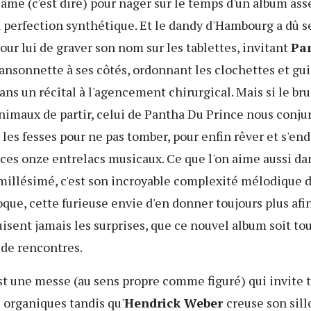
âme (c'est dire) pour nager sur le temps d'un album ass
a perfection synthétique. Et le dandy d'Hambourg a dû se
our lui de graver son nom sur les tablettes, invitant
Pa
ansonnette à ses côtés, ordonnant les clochettes et gui
ns un récital à l'agencement chirurgical. Mais si le bru
imaux de partir, celui de Pantha Du Prince nous conjur
r les fesses pour ne pas tomber, pour enfin rêver et s'en
ces onze entrelacs musicaux. Ce que l'on aime aussi da
millésimé, c'est son incroyable complexité mélodique 
oque, cette furieuse envie d'en donner toujours plus afi
isent jamais les surprises, que ce nouvel album soit to
 de rencontres.
t une messe (au sens propre comme figuré) qui invite t
 organiques tandis qu'
Hendrick Weber
creuse son sil