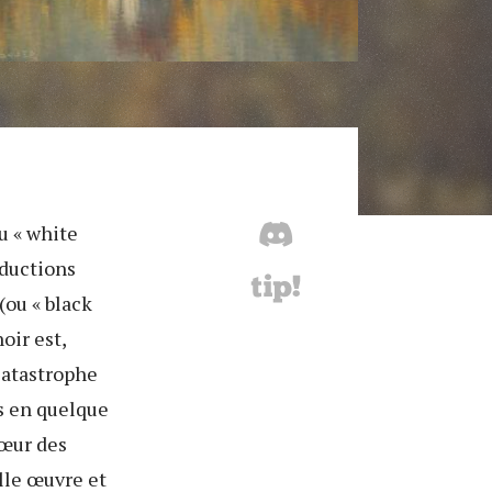
u « white
oductions
(ou « black
oir est,
catastrophe
s en quelque
cœur des
lle œuvre et