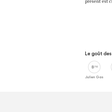
présent est c
Le goût des 
8
Julien Gas