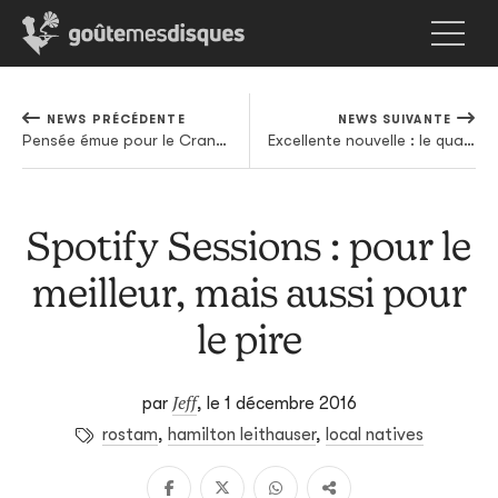
NEWS PRÉCÉDENTE
NEWS SUIVANTE
Pensée émue pour le Crane Wife des Decemberists avec cette version alternative de "Yankee Bayonet (I Will Be Home Then)"
Excellente nouvelle : le quatrième album de J.Cole sort la semaine prochaine
Spotify Sessions : pour le
meilleur, mais aussi pour
le pire
Jeff
par
,
le 1 décembre 2016
rostam
,
hamilton leithauser
,
local natives