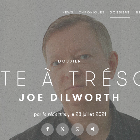
NEWS
CHRONIQUES
DOSSIERS
IN
DOSSIER
ÎTE À TRÉS
JOE DILWORTH
la rédaction
par
, le 28 juillet 2021