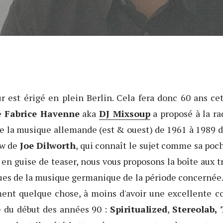
 est érigé en plein Berlin. Cela fera donc 60 ans ce
ue
Fabrice Havenne
aka
DJ Mixsoup
a proposé à la r
e la musique allemande (est & ouest) de 1961 à 1989 d’
ew de
Joe Dilworth
, qui connaît le sujet comme sa poch
 en guise de teaser, nous vous proposons la boîte aux tr
es de la musique germanique de la période concernée.
ment quelque chose, à moins d'avoir une excellente c
e du début des années 90 :
Spiritualized
,
Stereolab,