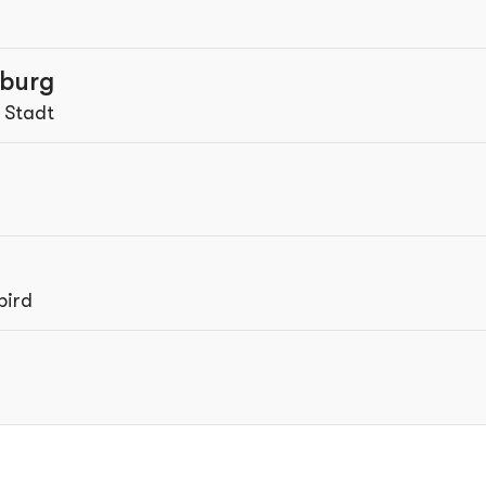
burg
 Stadt
bird