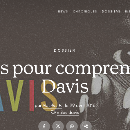
NEWS
CHRONIQUES
DOSSIERS
IN
DOSSIER
s pour compren
Davis
Nicolas F.
par
, le 29 avril 2016
miles davis