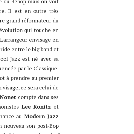
e du Bebop mais on voit
e. Il est en outre très
tre grand réformateur du
évolution qui touche en
 L'arrangeur envisage en
ride entre le big band et
ool Jazz est né avec sa
luencée par le Classique,
mot à prendre au premier
 visage, ce sera celui de
 Nonet
compte dans ses
honistes
Lee Konitz
et
enance au
Modern Jazz
un nouveau son post-Bop