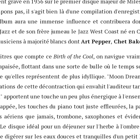
nt gravé en 1956 sur le premier disque majeur de Mil
pons pas, il s'agit bien là d'une compilation d'enregi
l'album aura une immense influence et contribuera don
Jazz et de son frère jumeau le Jazz West Coast né en Ca
siciens à majorité blancs dont
Art Pepper
,
Chet Bak
titres que compte ce
Birth of the Cool
, on navigue vra
apaisée, flottant dans une sorte de bulle où le temps s
 qu'elles représentent de plus idyllique. "Moon Drea
trations de cette décontraction qui envahit l'auditeur tan
apportent une touche un peu plus énergique à l'ensemb
appée, les touches du piano tout juste effleurées, la p
us aériens que jamais, trombone, saxophones et évid
. Le disque idéal pour un déjeuner sur l'herbe à l'ombr
de digérer sur les eaux douces et tranquilles d'un peti