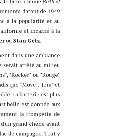
es, le bien nommé
Birth of
strements datant de 1949
c à la popularité et au
lifornie et incarné à la
er
ou
Stan Getz
.
iment dans une ambiance
e serait arrêté au milieu
ms", "Rocker" ou "Rouge"
dis que "Move", "Jeru" et
le. La batterie est plus
art belle est donnée aux
emment la trompette de
e d'un grand chêne avant
t lac de campagne. Tout y