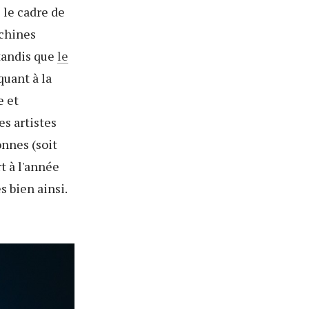
s le cadre de
achines
 tandis que
le
quant à la
e et
es artistes
onnes (soit
t à l'année
s bien ainsi.