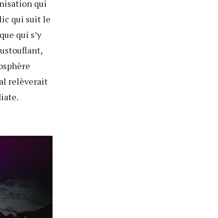
nisation qui
ic qui suit le
que qui s’y
ustouflant,
mosphère
l relèverait
iate.