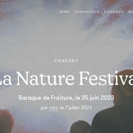
NEWS
CHRONIQUES
DOSSIERS
IN
CONCERT
a Nature Festiv
Baraque de Fraiture, le 25 juin 2023
Alex
par
, le 7 juillet 2023