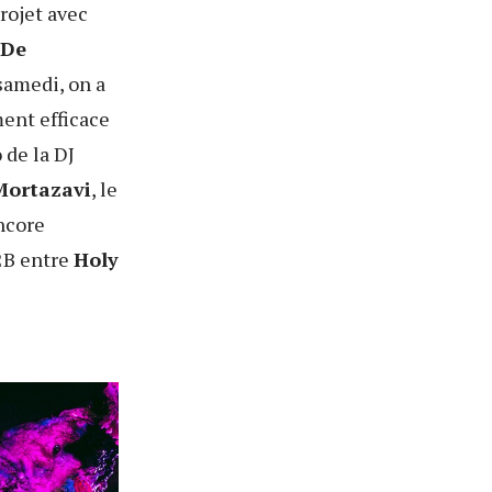
rojet avec
 De
 samedi, on a
ment efficace
 de la DJ
ortazavi
, le
ncore
2B entre
Holy