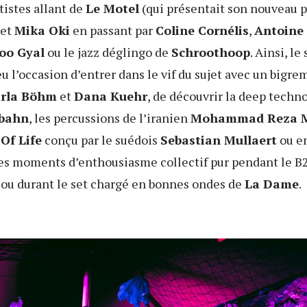
tistes allant de
Le Motel
(qui présentait son nouveau p
 et
Mika Oki
en passant par
Coline Cornélis
,
Antoine
oo Gyal
ou le jazz déglingo de
Schroothoop
. Ainsi, le
l’occasion d’entrer dans le vif du sujet avec un bigre
rla Böhm
et
Dana Kuehr
, de découvrir la deep techno
bahn
, les percussions de l’iranien
Mohammad Reza M
 Of Life
conçu par le suédois
Sebastian Mullaert
ou e
 des moments d’enthousiasme collectif pur pendant le B
. ou durant le set chargé en bonnes ondes de
La Dame
.