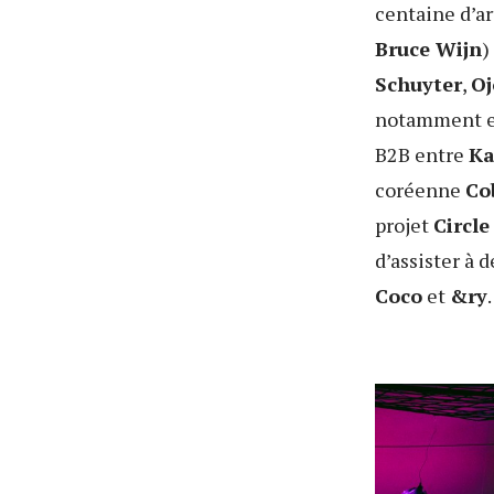
centaine d’ar
Bruce Wijn
)
Schuyter
,
Oj
notamment eu 
B2B entre
Ka
coréenne
Co
projet
Circle
d’assister à
Coco
et
&ry