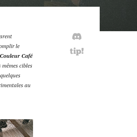
parent
omplir le
Couleur Café
es mêmes cibles
 quelques
rimentales au