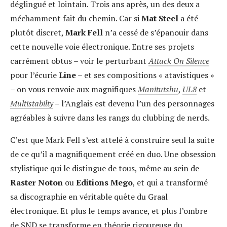
déglingué et lointain. Trois ans après, un des deux a
méchamment fait du chemin. Car si
Mat Steel
a été
plutôt discret,
Mark Fell
n’a cessé de s’épanouir dans
cette nouvelle voie électronique. Entre ses projets
carrément obtus – voir le perturbant
Attack On Silence
pour l’écurie
Line
– et ses compositions « atavistiques »
– on vous renvoie aux magnifiques
Manitutshu
,
UL8
et
Multistabilty
– l’Anglais est devenu l’un des personnages
agréables à suivre dans les rangs du clubbing de nerds.
C’est que Mark Fell s’est attelé à construire seul la suite
de ce qu’il a magnifiquement créé en duo. Une obsession
stylistique qui le distingue de tous, même au sein de
Raster Noton
ou
Editions Mego
, et qui a transformé
sa discographie en véritable quête du Graal
électronique. Et plus le temps avance, et plus l’ombre
de SND se transforme en théorie rigoureuse du