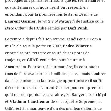
provoqueront jamais les frissons que les trentenaires et
quarantenaires qui nous lisent ont ressenti en
entendant pour la première fois le
Astral Dreams
de
Laurent Garnier
, le
Waters of Nazareth
de
Justice
ou le
Disco Cubizm
de
I:Cube
remixé par
Daft Punk
.
Le temps a depuis fait son œuvre. Tandis que F Com a
mis la clé sous la porte en 2007,
Pedro Winter
a
entamé sa pré-retraite entouré de ses potes de
toujours, et
Gilb’R
coule des jours heureux à
Amsterdam. Pourtant, à leur manière, ils continuent
tous de faire avancer le schmilblick, sans jamais sombrer
dans le jeunisme ou la nostalgie opportuniste : il suffit
d’écouter un set de Laurent Garnier pour comprendre
qu’il n’a rien perdu de sa vitalité ; Ed Banger a sorti
Myd
et
Vladimir Cauchemar
de sa casquette Supreme ; et
Gilb’r est à la manœuvre d’un des meilleurs albums de