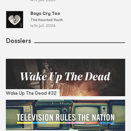
Boys Cry Too
The Haunted Youth
le 14 juil. 2026
Dossiers
Wake Up The Dead #32