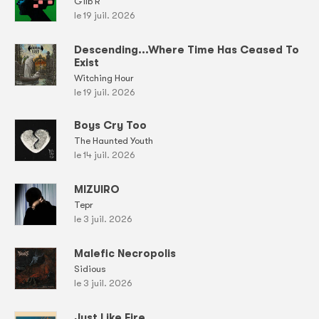
Gilb'R
le 19 juil. 2026
Descending...Where Time Has Ceased To
Exist
Witching Hour
le 19 juil. 2026
Boys Cry Too
The Haunted Youth
le 14 juil. 2026
MIZUIRO
Tepr
le 3 juil. 2026
Malefic Necropolis
Sidious
le 3 juil. 2026
Just Like Fire