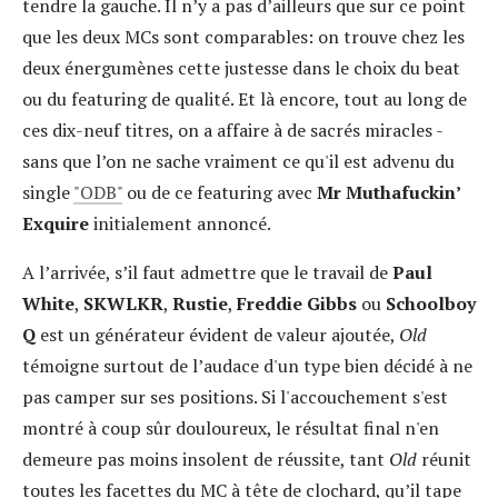
tendre la gauche. Il n’y a pas d’ailleurs que sur ce point
que les deux MCs sont comparables: on trouve chez les
deux énergumènes cette justesse dans le choix du beat
ou du featuring de qualité. Et là encore, tout au long de
ces dix-neuf titres, on a affaire à de sacrés miracles -
sans que l’on ne sache vraiment ce qu'il est advenu du
single
"ODB"
ou de ce featuring avec
Mr Muthafuckin’
Exquire
initialement annoncé.
A l’arrivée, s’il faut admettre que le travail de
Paul
White
,
SKWLKR
,
Rustie
,
Freddie Gibbs
ou
Schoolboy
Q
est un générateur évident de valeur ajoutée,
Old
témoigne surtout de l’audace d'un type bien décidé à ne
pas camper sur ses positions. Si l'accouchement s'est
montré à coup sûr douloureux, le résultat final n'en
demeure pas moins insolent de réussite, tant
Old
réunit
toutes les facettes du MC à tête de clochard, qu’il tape