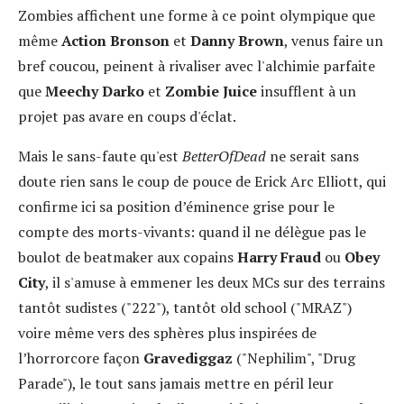
Zombies affichent une forme à ce point olympique que
même
Action Bronson
et
Danny Brown
, venus faire un
bref coucou, peinent à rivaliser avec l'alchimie parfaite
que
Meechy Darko
et
Zombie Juice
insufflent à un
projet pas avare en coups d'éclat.
Mais le sans-faute qu'est
BetterOfDead
ne serait sans
doute rien sans le coup de pouce de Erick Arc Elliott, qui
confirme ici sa position d’éminence grise pour le
compte des morts-vivants: quand il ne délègue pas le
boulot de beatmaker aux copains
Harry Fraud
ou
Obey
City
, il s'amuse à emmener les deux MCs sur des terrains
tantôt sudistes ("222"), tantôt old school ("MRAZ")
voire même vers des sphères plus inspirées de
l’horrorcore façon
Gravediggaz
("Nephilim", "Drug
Parade"), le tout sans jamais mettre en péril leur