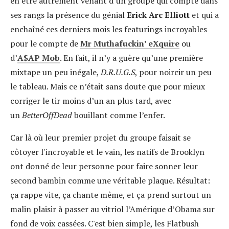
en être autrement venant d’un groupe qui compte dans
ses rangs la présence du génial
Erick Arc Elliott
et qui a
enchaîné ces derniers mois les featurings incroyables
pour le compte de
Mr Muthafuckin’ eXquire
ou
d’
A$AP Mob
. En fait, il n’y a guère qu’une première
mixtape un peu inégale,
D.R.U.G.S
, pour noircir un peu
le tableau. Mais ce n’était sans doute que pour mieux
corriger le tir moins d’un an plus tard, avec
un
BetterOffDead
bouillant comme l’enfer.
Car là où leur premier projet du groupe faisait se
côtoyer l'incroyable et le vain, les natifs de Brooklyn
ont donné de leur personne pour faire sonner leur
second bambin comme une véritable plaque. Résultat:
ça rappe vite, ça chante même, et ça prend surtout un
malin plaisir à passer au vitriol l’Amérique d’Obama sur
fond de voix cassées. C'est bien simple, les Flatbush