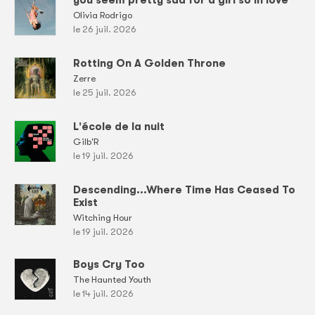
you seem pretty sad for a girl so in love
Olivia Rodrigo
le 26 juil. 2026
Rotting On A Golden Throne
Zerre
le 25 juil. 2026
L'école de la nuit
Gilb'R
le 19 juil. 2026
Descending...Where Time Has Ceased To
Exist
Witching Hour
le 19 juil. 2026
Boys Cry Too
The Haunted Youth
le 14 juil. 2026